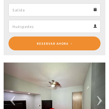
Arrival calendar
Departure
Departure calendar
Guests
Guests calendar
RESERVAR AHORA
Previous
Next